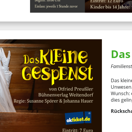
Das
Familiens
Das klein
Unwesen. 
Wunsch: 
dies gelin
Rücksch