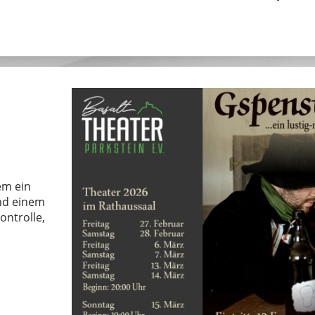
em ein
und einem
ontrolle,