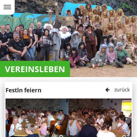
VEREINSLEBEN
Festln feiern
zurück