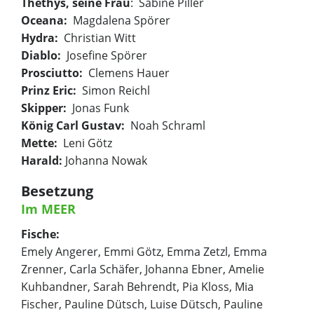
Thethys, seine Frau
: Sabine Piller
Oceana:
Magdalena Spörer
Hydra:
Christian Witt
Diablo:
Josefine Spörer
Prosciutto:
Clemens Hauer
Prinz Eric:
Simon Reichl
Skipper:
Jonas Funk
König Carl Gustav:
Noah Schraml
Mette:
Leni Götz
Harald:
Johanna Nowak
Besetzung
Im MEER
Fische:
Emely Angerer, Emmi Götz, Emma Zetzl, Emma
Zrenner, Carla Schäfer, Johanna Ebner, Amelie
Kuhbandner, Sarah Behrendt, Pia Kloss, Mia
Fischer, Pauline Dütsch, Luise Dütsch, Pauline