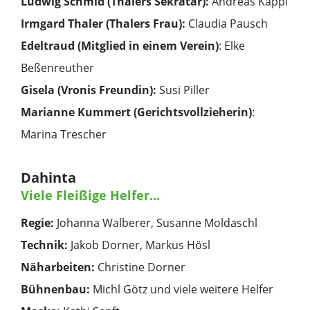
Ludwig Schmid (Thalers Sekrätär):
Andreas Kappl
Irmgard Thaler (Thalers Frau):
Claudia Pausch
Edeltraud (Mitglied in einem Verein)
: Elke
Beßenreuther
Gisela (Vronis Freundin):
Susi Piller
Marianne Kummert (Gerichtsvollzieherin)
:
Marina Trescher
Dahinta
Viele Fleißige Helfer...
Regie:
Johanna Walberer, Susanne Moldaschl
Technik:
Jakob Dorner, Markus Hösl
Näharbeiten:
Christine Dorner
Bühnenbau:
Michl Götz und viele weitere Helfer