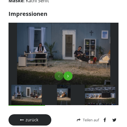
Maske:
Kathi Senft
Impressionen
zurück
Teilen auf