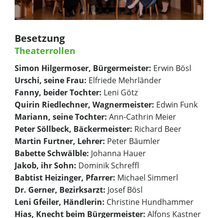
Besetzung
Theaterrollen
Simon Hilgermoser, Bürgermeister:
Erwin Bösl
Urschi, seine Frau:
Elfriede Mehrländer
Fanny, beider Tochter:
Leni Götz
Quirin Riedlechner, Wagnermeister:
Edwin Funk
Mariann, seine Tochter:
Ann-Cathrin Meier
Peter Söllbeck, Bäckermeister:
Richard Beer
Martin Furtner, Lehrer:
Peter Bäumler
Babette Schwälble:
Johanna Hauer
Jakob, ihr Sohn:
Dominik Schreffl
Babtist Heizinger, Pfarrer:
Michael Simmerl
Dr. Gerner, Bezirksarzt:
Josef Bösl
Leni Gfeiler, Händlerin:
Christine Hundhammer
Hias, Knecht beim Bürgermeister:
Alfons Kastner